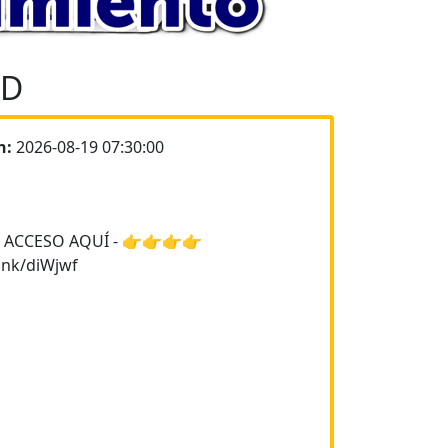
ED
n:
2026-08-19 07:30:00
 ACCESO AQUÍ - 👉👉👉👉
link/diWjwf